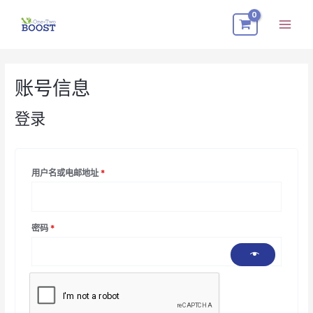
跳
Mai
至
Men
内
必
必
必
容
填
填
填
账号信息
登录
用户名或电邮地址
*
密码
*