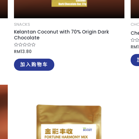
SNACKS
CHO
Kelantan Coconut with 70% Origin Dark
Che
Chocolate
RM
评
分
RM
13.80
评
0
分
&so
0
5
&sol;
加入购物车
5