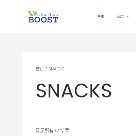
跳
至
主页
商店
内
容
按
受
关
注
首页
/ SNACKS
度
排
SNACKS
序
显示所有 12 结果