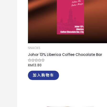
SNACKS
Johor 13% Liberica Coffee Chocolate Bar
RM
13.80
评
分
0
&sol;
加入购物车
5