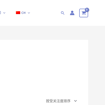
们
CH
搜
索