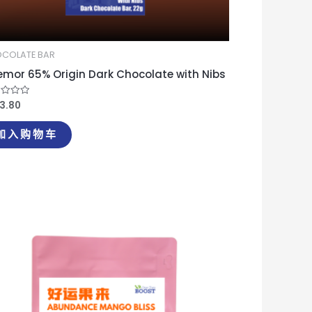
COLATE BAR
mor 65% Origin Dark Chocolate with Nibs
13.80
l;
加入购物车