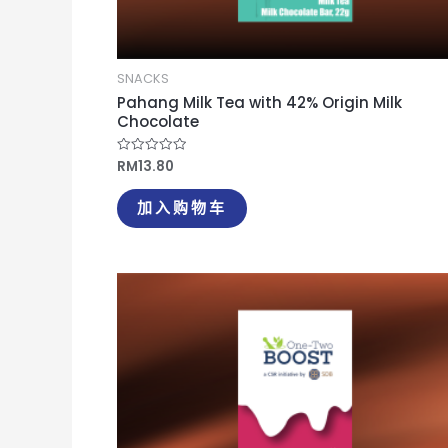
SNACKS
Pahang Milk Tea with 42% Origin Milk
Chocolate
RM
13.80
评
分
0
&sol;
加入购物车
5