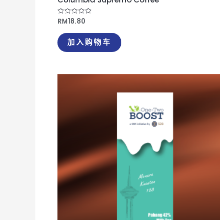
RM
18.80
评
分
0
&sol;
加入购物车
5