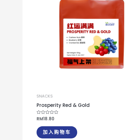
SNACKS
Prosperity Red & Gold
RM
18.80
评
分
0
&sol;
加入购物车
5