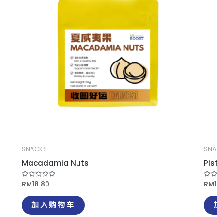
SNACKS
SNA
Macadamia Nuts
Pis
RM
18.80
RM
评
评
分
分
0
0
&sol;
&so
加入购物车
5
5