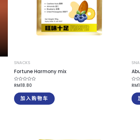
SNACKS
SNA
Fortune Harmony mix
Abu
RM
18.80
RM
评
评
分
分
0
0
&sol;
&so
加入购物车
5
5