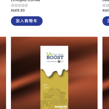
RM
18.80
RM
评
评
分
分
0
0
&sol;
&so
加入购物车
5
5