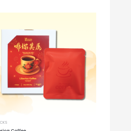
CKS
erica Coffee