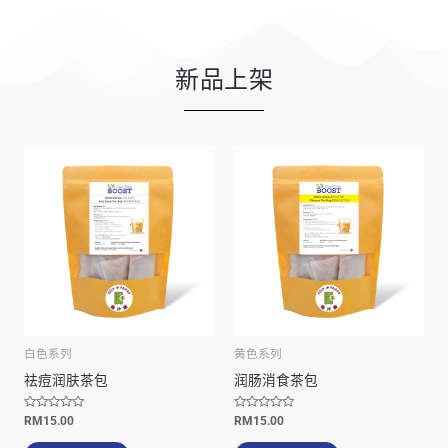
新品上架
白色系列
黄色系列
祛痘润肤茶包
润肠消食茶包
评
评
RM
15.00
RM
15.00
分
分
0
0