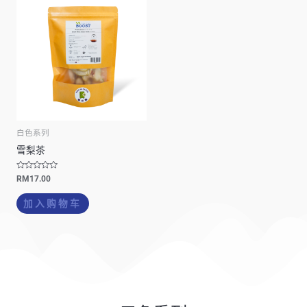
选
择
这
些
选
项
白色系列
雪梨茶
评
RM
17.00
分
0
&
加入购物车
s
o
l
;
5