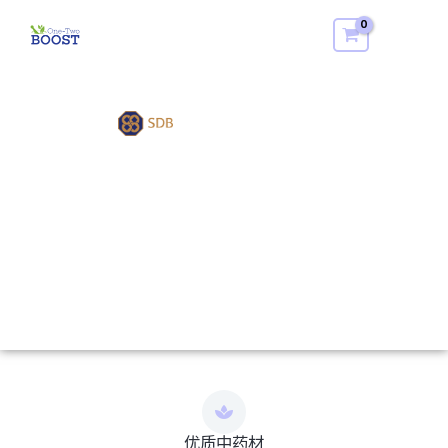
跳
Mai
至
Men
内
容
a CSR initiative by
优质中药材