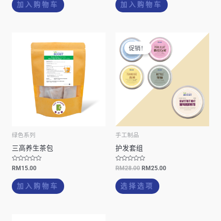
&
&
加入购物车
加入购物车
s
s
o
o
l
l
;
;
5
5
原
当
本
价
前
促销！
产
为：
价
RM28.00。
格
品
为：
有
RM25.00。
多
种
变
体。
绿色系列
手工制品
可
三高养生茶包
护发套组
在
产
评
评
RM
15.00
RM
28.00
RM
25.00
分
分
品
0
0
&
&
加入购物车
选择选项
页
s
s
o
o
面
l
l
;
;
上
5
5