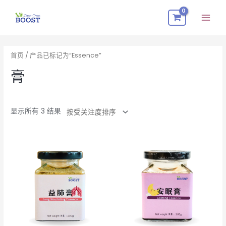
跳
Mai
至
Men
内
按
容
受
关
首页
/ 产品已标记为“Essence”
注
度
排
膏
序
显示所有 3 结果