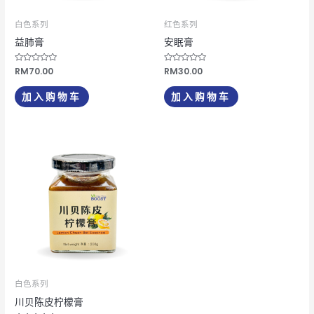
白色系列
红色系列
益肺膏
安眠膏
评
RM
70.00
评
RM
30.00
分
分
0
0
&sol;
&sol;
加入购物车
加入购物车
5
5
白色系列
川贝陈皮柠檬膏