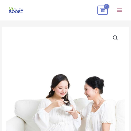
跳
Mai
至
Men
内
容
28
Days
Confinement
Package
数
量