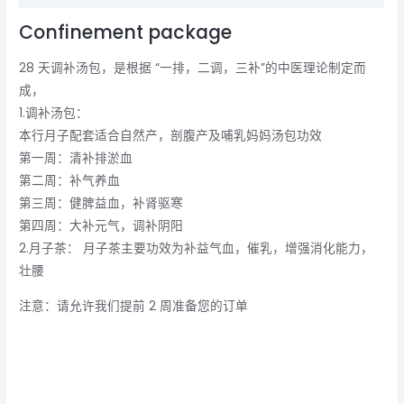
Confinement package
28 天调补汤包，是根据 “一排，二调，三补”的中医理论制定而
成，
1.调补汤包：
本行月子配套适合自然产，剖腹产及哺乳妈妈汤包功效
第一周：清补排淤血
第二周：补气养血
第三周：健脾益血，补肾驱寒
第四周：大补元气，调补阴阳
2.月子茶： 月子茶主要功效为补益气血，催乳，增强消化能力，
壮腰
注意：请允许我们提前 2 周准备您的订单