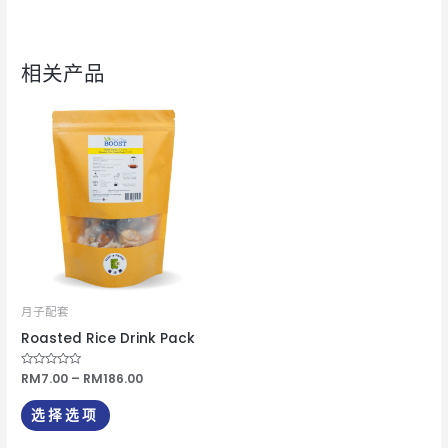
相关产品
价
本
格
产
范
围：
品
RM7.00
有
至
RM186.00
多
种
变
体。
可
月子配套
在
Roasted Rice Drink Pack
产
评
RM
7.00
–
RM
186.00
品
分
0
页
&sol;
选择选项
5
面