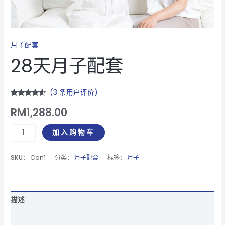
月子配套
28天月子配套
(
3
条用户评价)
评级
3
4.33
RM
1,288.00
/ 5，已有
位客户进
行了评价
加入购物车
SKU：
Con1
分类：
月子配套
标签：
月子
描述
用户评论 (3)