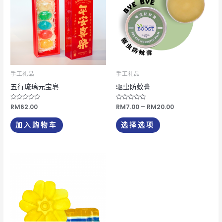
RM7.00
有
至
RM20.00
多
种
变
体。
可
手工礼品
手工礼品
在
五行琉璃元宝皂
驱虫防蚊膏
产
评
RM
62.00
评
RM
7.00
–
RM
20.00
品
分
分
0
0
页
&sol;
&sol;
加入购物车
选择选项
5
5
面
上
选
择
这
些
选