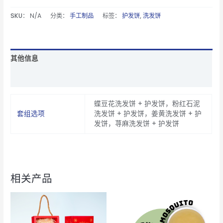
SKU：
N/A
分类：
手工制品
标签：
护发饼
,
洗发饼
其他信息
用户评论 (0)
蝶豆花洗发饼 + 护发饼，粉红石泥
套组选项
洗发饼 + 护发饼，姜黄洗发饼 + 护
发饼，荨麻洗发饼 + 护发饼
相关产品
价
本
格
产
范
围：
品