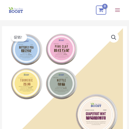
跳
Mai
至
Men
内
容
Hair
原
当
促销！
Care
价
前
Combo
数
为：
价
量
RM28.00。
格
为：
RM25.00。