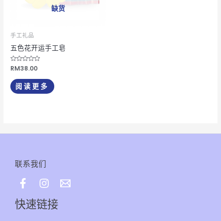
项
缺货
手工礼品
五色花开运手工皂
评
RM
38.00
分
0
&sol;
阅读更多
5
联系我们
快速链接