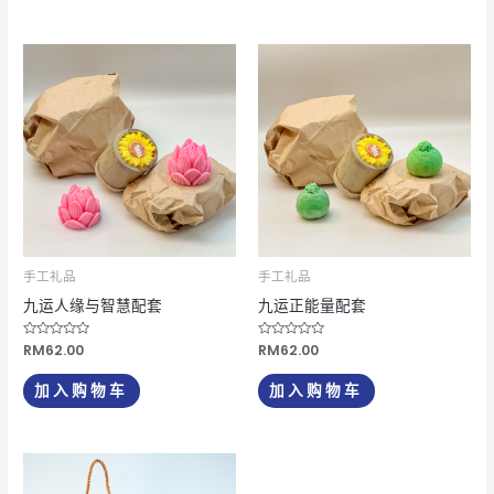
手工礼品
手工礼品
九运人缘与智慧配套
九运正能量配套
评
RM
62.00
评
RM
62.00
分
分
0
0
&sol;
&sol;
加入购物车
加入购物车
5
5