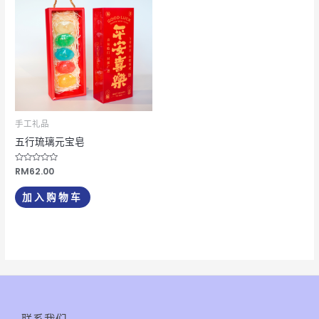
手工礼品
五行琉璃元宝皂
评
RM
62.00
分
0
&sol;
加入购物车
5