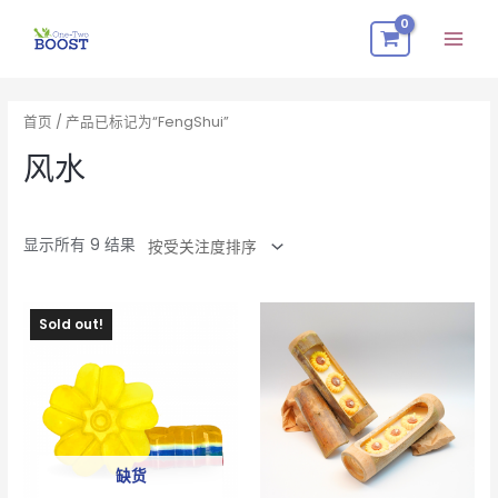
跳
Mai
至
Men
内
按
容
受
关
首页
/ 产品已标记为“FengShui”
注
度
排
风水
序
显示所有 9 结果
Sold out!
缺货