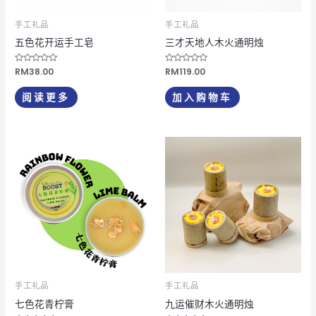
手工礼品
手工礼品
五色花开运手工皂
三才天地人木火通明烛
评
RM
38.00
评
RM
119.00
分
分
0
0
&sol;
&sol;
阅读更多
加入购物车
5
5
手工礼品
手工礼品
七色花青柠膏
九运催财木火通明烛