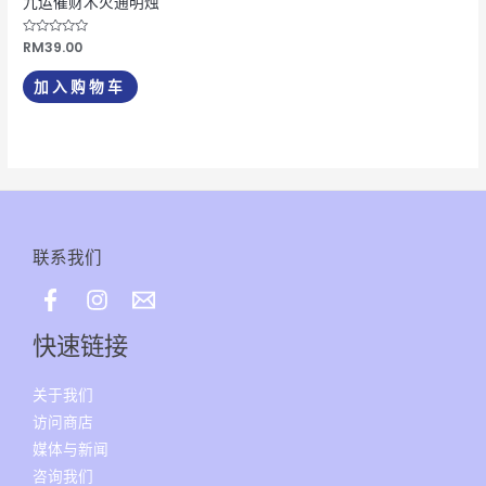
九运催财木火通明烛
评
RM
39.00
分
0
&sol;
加入购物车
5
联系我们
快速链接
关于我们
访问商店
媒体与新闻
咨询我们