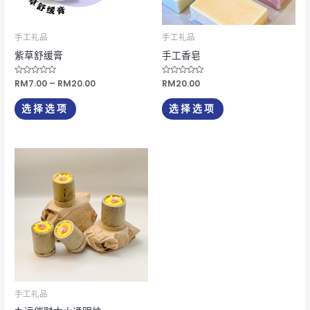
变
变
体。
体。
可
可
手工礼品
手工礼品
在
在
紫草舒缓膏
手工香皂
产
产
评
RM
7.00
–
RM
20.00
评
RM
20.00
品
品
分
分
0
0
页
页
&sol;
&sol;
选择选项
选择选项
5
5
面
面
上
上
选
选
择
择
这
这
些
些
选
选
项
项
手工礼品