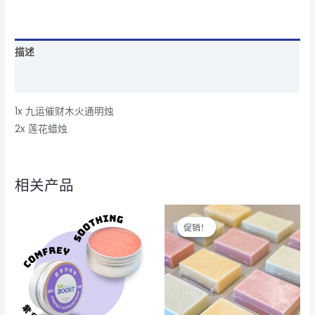
描述
用户评论 (0)
1x 九运催财木火通明烛
2x 莲花蜡烛
相关产品
价
本
本
格
促销！
促销！
产
产
范
围：
品
品
RM7.00
有
有
至
RM20.00
多
多
种
种