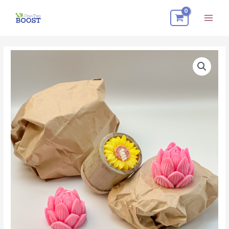
跳
Mai
至
Men
内
容
Improve
Relationships
数
量