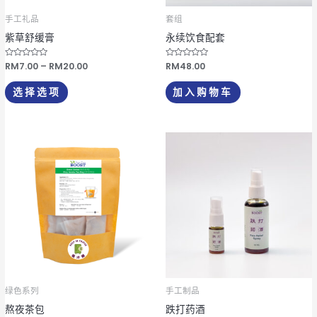
可
手工礼品
套组
在
紫草舒缓膏
永续饮食配套
产
品
评
RM
7.00
–
RM
20.00
评
RM
48.00
分
分
页
0
0
&
&
选择选项
加入购物车
s
s
面
o
o
l
l
上
;
;
5
5
选
价
本
格
择
产
范
这
围：
品
RM5.00
些
有
至
选
RM27.00
多
项
种
变
体。
可
绿色系列
手工制品
在
熬夜茶包
跌打药酒