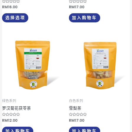
品
评
RM
16.00
评
RM
17.00
分
分
页
0
0
&
&
选择选项
加入购物车
s
s
面
o
o
l
l
上
;
;
5
5
选
择
这
些
选
项
绿色系列
白色系列
罗汉菊花茯苓茶
雪梨茶
评
RM
12.00
评
RM
17.00
分
分
0
0
&
&
加入购物车
加入购物车