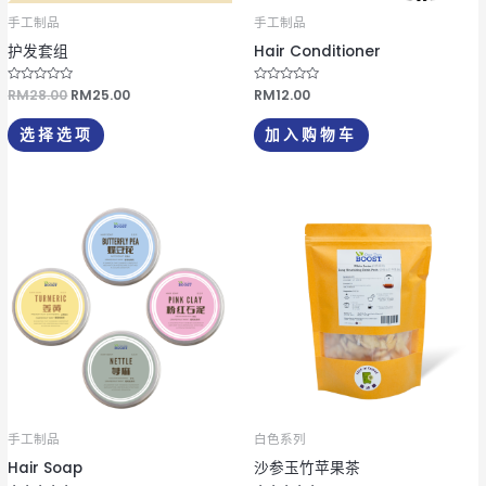
可
手工制品
手工制品
在
护发套组
Hair Conditioner
产
品
评
RM
28.00
RM
25.00
评
RM
12.00
分
分
页
0
0
&
&
选择选项
加入购物车
s
s
面
o
o
l
l
上
;
;
5
5
选
本
择
产
这
品
些
有
选
多
项
种
变
体。
可
手工制品
白色系列
在
Hair Soap
沙参玉竹苹果茶
产