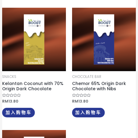
5
;
5
SNACKS
CHOCOLATE BAR
Kelantan Coconut with 70%
Chemor 65% Origin Dark
Origin Dark Chocolate
Chocolate with Nibs
评
RM
13.80
评
RM
13.80
分
分
0
0
&
&
加入购物车
加入购物车
s
s
o
o
l
l
;
;
5
5