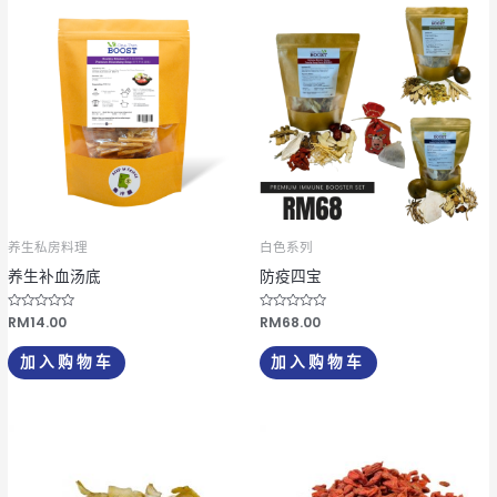
养生私房料理
白色系列
养生补血汤底
防疫四宝
评
RM
14.00
评
RM
68.00
分
分
0
0
&
&
加入购物车
加入购物车
s
s
o
o
l
l
;
;
5
5