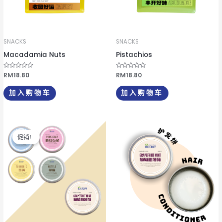
SNACKS
SNACKS
Macadamia Nuts
Pistachios
评
RM
18.80
评
RM
18.80
分
分
0
0
&
&
加入购物车
加入购物车
s
s
o
o
l
l
;
;
5
5
原
当
本
价
前
促销！
产
为：
价
RM28.00。
格
品
为：
有
RM25.00。
多
种
变
体。