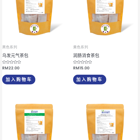
黑色系列
黄色系列
乌发元气茶包
润肠消食茶包
评
RM
22.00
评
RM
15.00
分
分
0
0
&
&
加入购物车
加入购物车
s
s
o
o
l
l
;
;
5
5