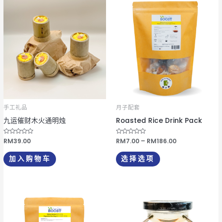
本
格
产
范
围：
品
RM7.00
有
至
RM186.00
多
种
变
体。
可
手工礼品
月子配套
在
九运催财木火通明烛
Roasted Rice Drink Pack
产
品
评
RM
39.00
评
RM
7.00
–
RM
186.00
分
分
页
0
0
&
&
加入购物车
选择选项
s
s
面
o
o
l
l
上
;
;
5
5
选
择
这