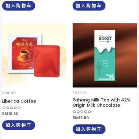
0
0
&
&
加入购物车
加入购物车
s
s
o
o
l
l
;
;
5
5
SNACKS
SNACKS
Pahang Milk Tea with 42%
Liberica Coffee
Origin Milk Chocolate
评
RM
18.80
分
评
RM
13.80
0
分
&
0
加入购物车
s
&
加入购物车
o
s
l
o
;
l