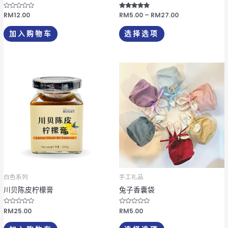
产
品
评
RM
12.00
评分
RM
5.00
–
RM
27.00
分
4.67
页
0
&sol; 5
&
加入购物车
选择选项
s
面
o
l
上
;
5
选
本
择
产
这
品
些
有
选
多
项
种
变
体。
可
白色系列
手工礼品
在
川贝陈皮柠檬膏
兔子香囊袋
产
品
评
RM
25.00
评
RM
5.00
分
分
页
0
0
&
&