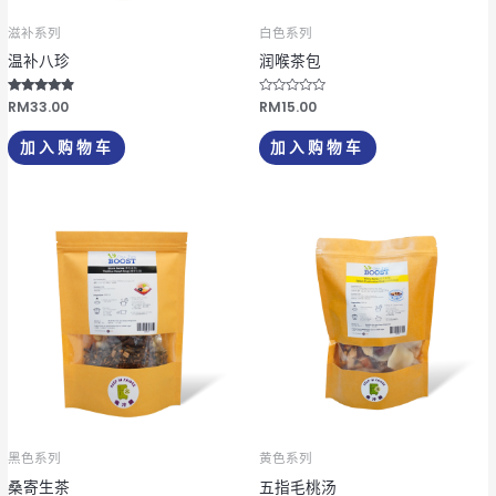
滋补系列
白色系列
温补八珍
润喉茶包
评分
RM
33.00
评
RM
15.00
4.67
分
&sol; 5
0
&
加入购物车
加入购物车
s
o
l
;
5
黑色系列
黄色系列
桑寄生茶
五指毛桃汤