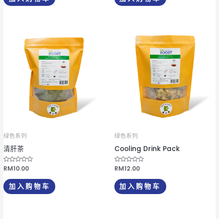
s
s
o
o
l
l
;
;
5
5
绿色系列
绿色系列
清肝茶
Cooling Drink Pack
评
RM
10.00
评
RM
12.00
分
分
0
0
&
&
加入购物车
加入购物车
s
s
o
o
l
l
;
;
5
5