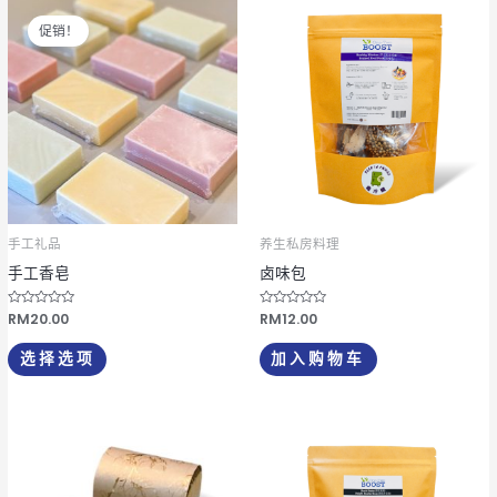
本
择
促销！
产
这
品
些
有
选
多
项
种
变
体。
可
手工礼品
养生私房料理
在
手工香皂
卤味包
产
品
评
RM
20.00
评
RM
12.00
分
分
页
0
0
&
&
选择选项
加入购物车
s
s
面
o
o
l
l
上
;
;
5
5
选
择
这