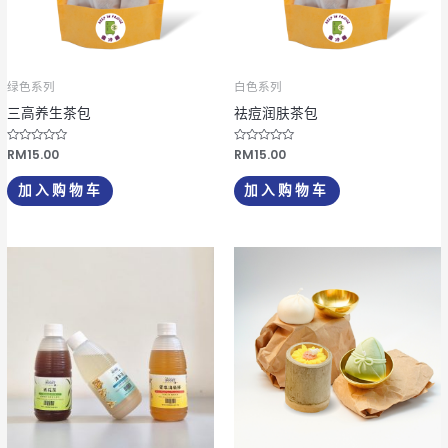
绿色系列
白色系列
三高养生茶包
祛痘润肤茶包
评
RM
15.00
评
RM
15.00
分
分
0
0
&
&
加入购物车
加入购物车
s
s
o
o
l
l
;
;
5
5
本
产
品
有
多
种
变
体。