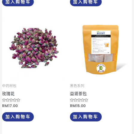
加入购物车
加入购物车
s
o
l
;
5
中药材包
黑色系列
玫瑰花
益肾茶包
评
RM
17.00
评
RM
15.00
分
分
0
0
&
&
加入购物车
加入购物车
s
s
o
o
l
l
;
;
5
5