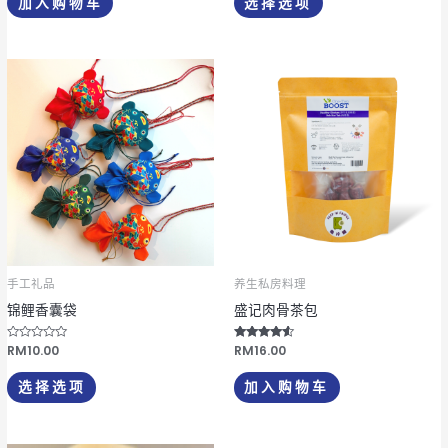
加入购物车
选择选项
s
s
面
o
o
l
l
上
;
;
5
5
选
本
择
产
这
品
些
有
选
多
项
种
变
体。
可
手工礼品
养生私房料理
在
锦鲤香囊袋
盛记肉骨茶包
产
品
评
RM
10.00
评分
RM
16.00
分
4.33
页
0
&sol; 5
&
选择选项
加入购物车
s
面
o
l
上
;
5
选