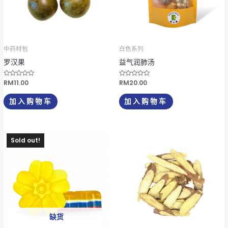
中药材包
白色系列
罗汉果
益气润肺汤
评
RM
11.00
评
RM
20.00
分
分
0
0
&
&
加入购物车
加入购物车
s
s
o
o
l
l
;
;
5
5
Sold out!
缺货