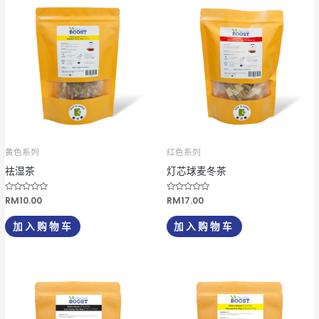
黄色系列
红色系列
祛湿茶
灯芯球麦冬茶
评
RM
10.00
评
RM
17.00
分
分
0
0
&
&
加入购物车
加入购物车
s
s
o
o
l
l
;
;
5
5