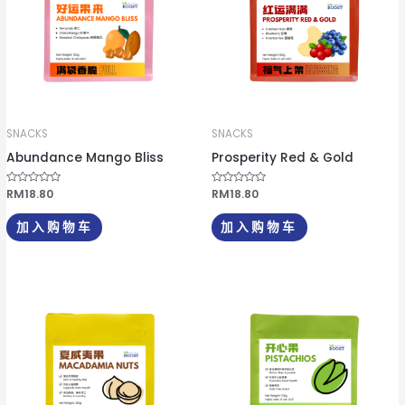
SNACKS
SNACKS
Abundance Mango Bliss
Prosperity Red & Gold
评
RM
18.80
评
RM
18.80
分
分
0
0
&
&
加入购物车
加入购物车
s
s
o
o
l
l
;
;
5
5