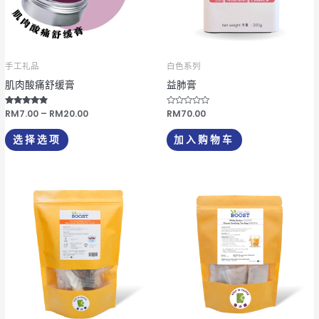
种
变
体。
可
手工礼品
白色系列
在
肌肉酸痛舒缓膏
益肺膏
产
品
评分
RM
7.00
–
RM
20.00
评
RM
70.00
4.67
分
页
&sol; 5
0
&
选择选项
加入购物车
s
面
o
l
上
;
5
选
择
这
些
选
项