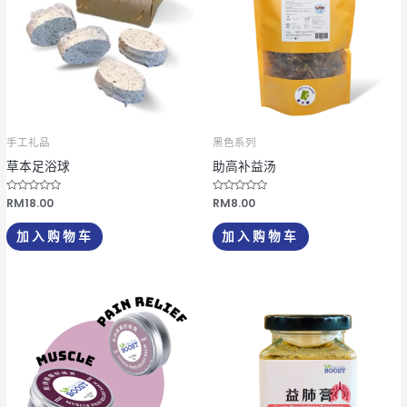
些
选
项
手工礼品
黑色系列
草本足浴球
助高补益汤
评
RM
18.00
评
RM
8.00
分
分
0
0
&
&
加入购物车
加入购物车
s
s
o
o
l
l
;
;
5
5
价
本
格
产
范
围：
品
RM7.00
有
至
RM20.00
多