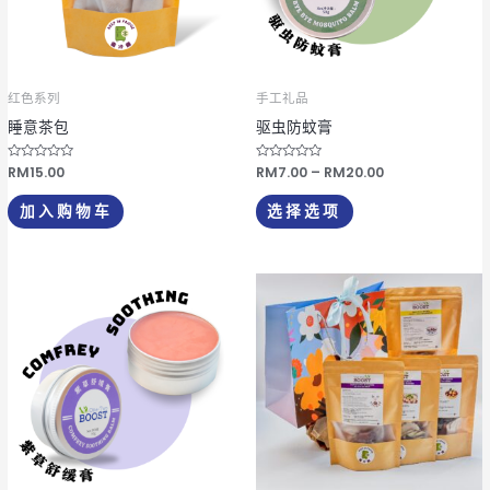
种
变
体。
可
红色系列
手工礼品
在
睡意茶包
驱虫防蚊膏
产
品
评
RM
15.00
评
RM
7.00
–
RM
20.00
分
分
页
0
0
&
&
加入购物车
选择选项
s
s
面
o
o
l
l
上
;
;
5
5
选
价
本
格
择
产
范
这
围：
品
RM7.00
些
有
至
选
RM20.00
多
项
种
变
体。