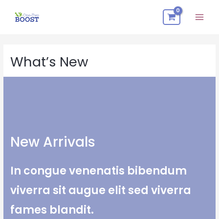
跳
Mai
至
Men
内
容
What’s New
New Arrivals​
In congue venenatis bibendum
viverra sit augue elit sed viverra
fames blandit.