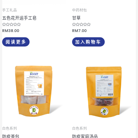
手工礼品
中药材包
五色花开运手工皂
甘草
评
RM
38.00
评
RM
7.00
分
分
0
0
&
&
阅读更多
加入购物车
s
s
o
o
l
l
;
;
5
5
白色系列
白色系列
防疫茶包
防疫家庭汤品