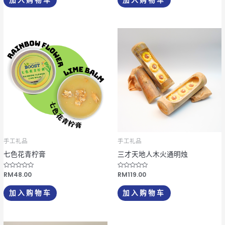
s
s
o
o
l
l
;
;
5
5
手工礼品
手工礼品
七色花青柠膏
三才天地人木火通明烛
评
RM
48.00
评
RM
119.00
分
分
0
0
&
&
加入购物车
加入购物车
s
s
o
o
l
l
;
;
5
5
价