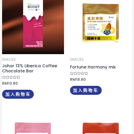
SNACKS
SNACKS
Johor 13% Liberica Coffee
Fortune Harmony mix
Chocolate Bar
评
RM
18.80
分
评
RM
13.80
0
分
&
0
加入购物车
s
&
加入购物车
o
s
l
o
;
l
5
;
5