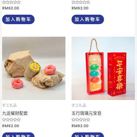
评
RM
62.00
评
RM
62.00
分
分
0
0
&
&
加入购物车
加入购物车
s
s
o
o
l
l
;
;
5
5
手工礼品
手工礼品
九运催财配套
五行琉璃元宝皂
评
RM
62.00
评
RM
62.00
分
分
0
0
&
&
加入购物车
加入购物车