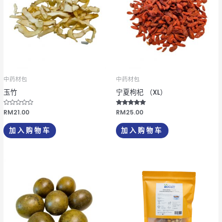
中药材包
中药材包
玉竹
宁夏枸杞 （XL）
评
RM
21.00
评分
RM
25.00
分
5.00
0
&sol; 5
&
加入购物车
加入购物车
s
o
l
;
5