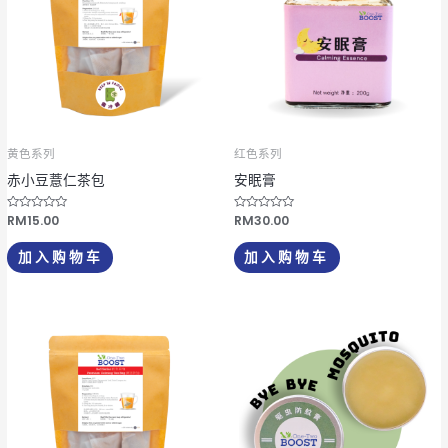
些
选
项
黄色系列
红色系列
赤小豆薏仁茶包
安眠膏
评
RM
15.00
评
RM
30.00
分
分
0
0
&
&
加入购物车
加入购物车
s
s
o
o
l
l
;
;
5
5
价
本
格
产
范
围：
品
RM7.00
有
至
RM20.00
多