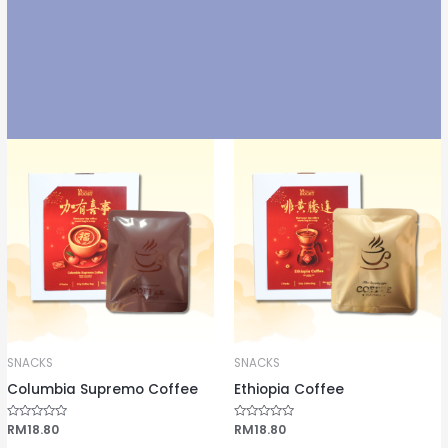
SNACKS
SNACKS
Columbia Supremo Coffee
Ethiopia Coffee
评
RM
18.80
评
RM
18.80
分
分