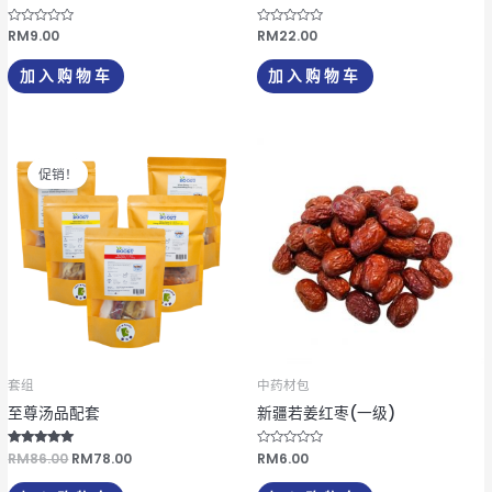
评
RM
9.00
评
RM
22.00
分
分
0
0
&
&
加入购物车
加入购物车
s
s
o
o
l
l
;
;
5
5
原
当
价
前
促销！
为：
价
RM86.00。
格
为：
RM78.00。
套组
中药材包
至尊汤品配套
新疆若姜红枣(一级)
评分
RM
86.00
RM
78.00
评
RM
6.00
5.00
分
&sol; 5
0
&