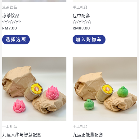
可
凉茶饮品
手工礼品
在
凉茶饮品
包中配套
产
品
评
RM
7.00
评
RM
88.00
分
分
页
0
0
&
&
选择选项
加入购物车
s
s
面
o
o
l
l
上
;
;
5
5
选
择
这
些
选
项
手工礼品
手工礼品
九运人缘与智慧配套
九运正能量配套